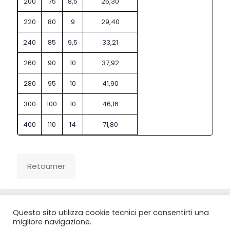
200
75
8,5
25,30
220
80
9
29,40
240
85
9,5
33,21
260
90
10
37,92
280
95
10
41,90
300
100
10
46,16
400
110
14
71,80
© 2022 Sidergorla s.p.a. All Rights Reserved | P.Iva
Questo sito utilizza cookie tecnici per consentirti una
01232040137 | n. REA CO-178355 |
migliore navigazione.
Cookie policy
|
Privacy policy
|
Dati Societari