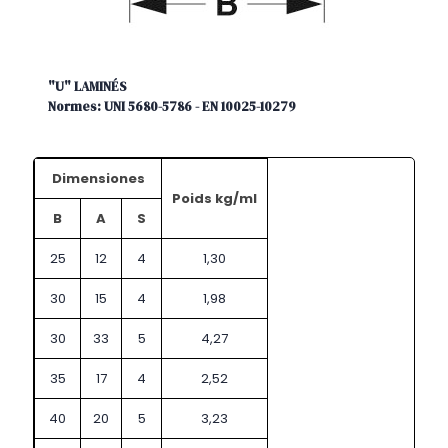
"U" LAMINÉS
Normes: UNI 5680-5786 - EN 10025-10279
Dimensiones
Poids kg/ml
B
A
S
25
12
4
1,30
30
15
4
1,98
30
33
5
4,27
35
17
4
2,52
40
20
5
3,23