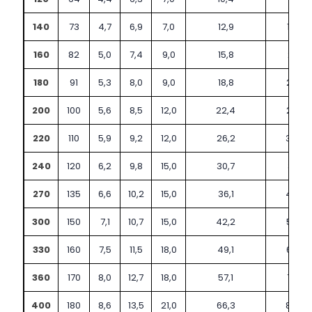
140
73
4,7
6,9
7,0
12,9
16,4
160
82
5,0
7,4
9,0
15,8
20,1
180
91
5,3
8,0
9,0
18,8
23,9
200
100
5,6
8,5
12,0
22,4
28,5
220
110
5,9
9,2
12,0
26,2
33,4
240
120
6,2
9,8
15,0
30,7
39,1
270
135
6,6
10,2
15,0
36,1
45,9
300
150
7,1
10,7
15,0
42,2
53,8
330
160
7,5
11,5
18,0
49,1
62,6
360
170
8,0
12,7
18,0
57,1
72,7
400
180
8,6
13,5
21,0
66,3
84,5