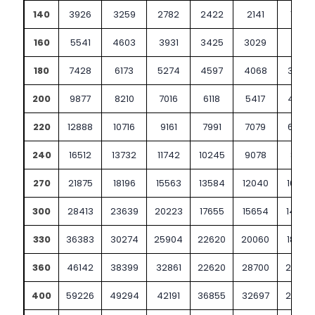
140
3926
3259
2782
2422
2141
1914
160
5541
4603
3931
3425
3029
2711
180
7428
6173
5274
4597
4068
3644
200
9877
8210
7016
6118
5417
4854
220
12888
10716
9161
7991
7079
6346
240
16512
13732
11742
10245
9078
8141
270
21875
18196
15563
13584
12040
10802
300
28413
23639
20223
17655
15654
14048
330
36383
30274
25904
22620
20060
18007
360
46142
38399
32861
22620
28700
25457
400
59226
49294
42191
36855
32697
29365