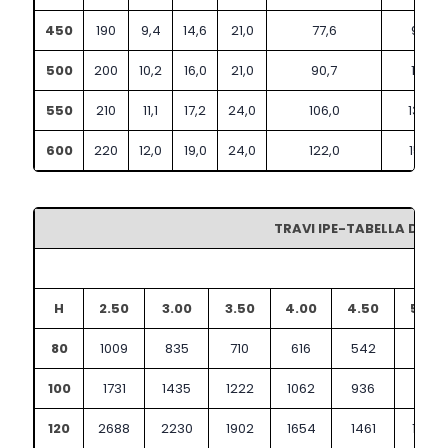
450
190
9,4
14,6
21,0
77,6
98,8
500
200
10,2
16,0
21,0
90,7
116,0
550
210
11,1
17,2
24,0
106,0
134,0
600
220
12,0
19,0
24,0
122,0
156,0
TRAVI IPE-TABELLA DEI C
d
H
2.50
3.00
3.50
4.00
4.50
5.00
80
1009
835
710
616
542
482
100
1731
1435
1222
1062
936
835
120
2688
2230
1902
1654
1461
1305