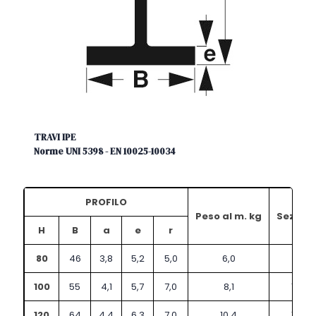
TRAVI IPE
Norme UNI 5398 - EN 10025-10034
PROFILO
Peso al m. kg
Sez. cm
H
B
a
e
r
80
46
3,8
5,2
5,0
6,0
7,6
100
55
4,1
5,7
7,0
8,1
10,3
120
64
4,4
6,3
7,0
10,4
13,2