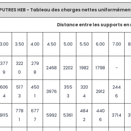
PUTRES HEB - Tableau des charges nettes uniformément 
Distance entre les supports en
3.00
3.50
4.00
4.50
5.00
5.50
6.00
7.00
8
377
322
279
2468
2202
1982
1798
-
9
0
8
606
517
450
355
320
244
3976
2912
4
3
1
3
4
6
778
677
484
440
9115
5992
5361
3714
3
1
7
2
6