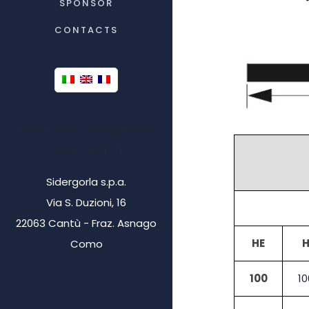
SPONSOR
CONTACTS
[icon type="icon-address"
color="white"]
Sidergorla s.p.a.
Via S. Duzioni, 16
22063 Cantù - Fraz. Asnago
HE
Como
100
10