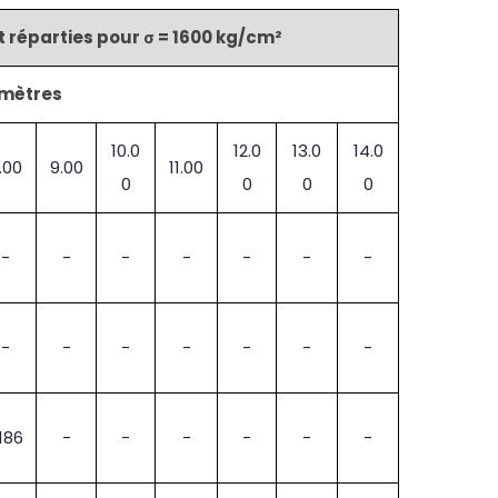
réparties pour σ = 1600 kg/cm²
 mètres
10.0
12.0
13.0
14.0
.00
9.00
11.00
0
0
0
0
-
-
-
-
-
-
-
-
-
-
-
-
-
-
186
-
-
-
-
-
-