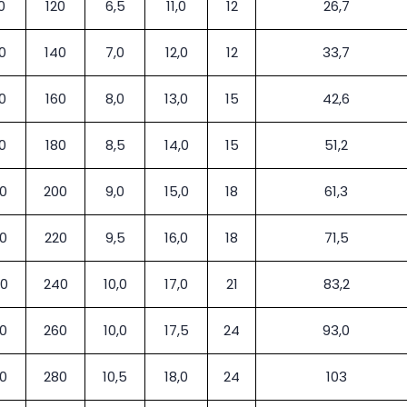
0
120
6,5
11,0
12
26,7
0
140
7,0
12,0
12
33,7
0
160
8,0
13,0
15
42,6
0
180
8,5
14,0
15
51,2
0
200
9,0
15,0
18
61,3
0
220
9,5
16,0
18
71,5
0
240
10,0
17,0
21
83,2
0
260
10,0
17,5
24
93,0
0
280
10,5
18,0
24
103