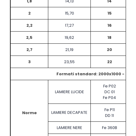
1,8
14,13
14
2
15,70
15
2,2
17,27
16
2,5
19,62
18
2,7
21,19
20
3
23,55
22
Formati standard: 2000x1000 - 250
Fe P02
LAMIERE LUCIDE
DC 01
Fe P04
Fe P11
LAMIERE DECAPATE
Norme
DD 11
LAMIERE NERE
Fe 360B