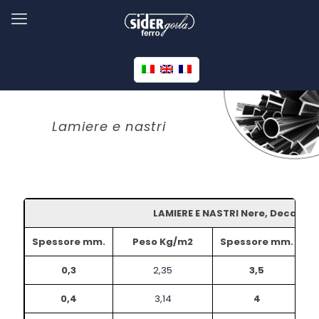
Lamiere e nastri
LAMIERE E NASTRI Nere, Decapate
Spessore mm.
Peso Kg/m2
Spessore mm.
P
0,3
2,35
3,5
0,4
3,14
4