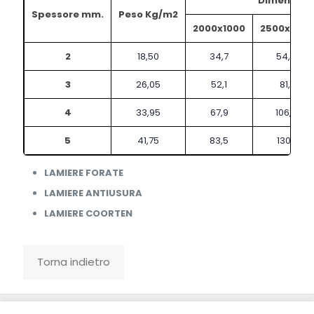
Dimensioni
Spessore mm.
Peso Kg/m2
2000x1000
2500x1250
2
18,50
34,7
54,2
3
26,05
52,1
81,1
4
33,95
67,9
106,0
5
41,75
83,5
130,1
LAMIERE FORATE
LAMIERE ANTIUSURA
LAMIERE COORTEN