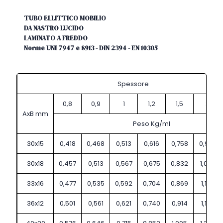
TUBO ELLITTICO MOBILIO
DA NASTRO LUCIDO
LAMINATO A FREDDO
Norme UNI 7947 e 8913 - DIN 2394 - EN 10305
Spessore
0,8
0,9
1
1,2
1,5
2
AxB mm
Peso Kg/ml
30x15
0,418
0,468
0,513
0,616
0,758
0,986
30x18
0,457
0,513
0,567
0,675
0,832
1,080
33x16
0,477
0,535
0,592
0,704
0,869
1,130
36x12
0,501
0,561
0,621
0,740
0,914
1,190