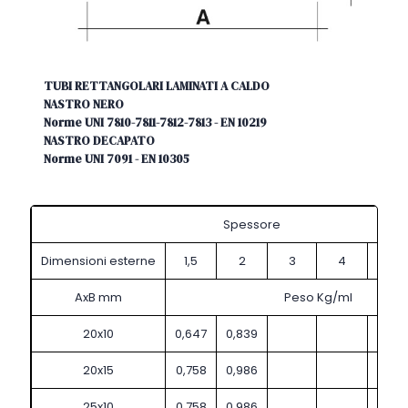
TUBI RETTANGOLARI LAMINATI A CALDO
NASTRO NERO
Norme UNI 7810-7811-7812-7813 - EN 10219
NASTRO DECAPATO
Norme UNI 7091 - EN 10305
Spessore
Dimensioni esterne
1,5
2
3
4
5
AxB mm
Peso Kg/ml
20x10
0,647
0,839
20x15
0,758
0,986
25x10
0,758
0,986