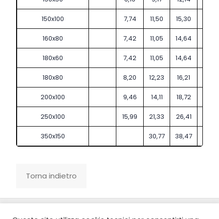
150x100
7,74
11,50
15,30
19,00
160x80
7,42
11,05
14,64
18,19
180x60
7,42
11,05
14,64
18,19
180x80
8,20
12,23
16,21
20,14
200x100
9,46
14,11
18,72
23,2
250x100
15,99
21,33
26,41
31,55
350x150
30,77
38,47
46,0
© 2022 Sidergorla s.p.a. All Rights Reserved | P.Iva