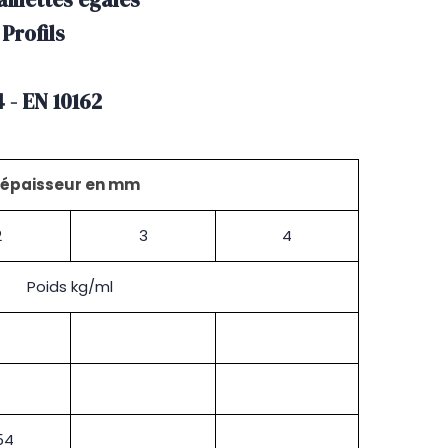
 Profils
 - EN 10162
épaisseur en mm
2
3
4
Poids kg/ml
54