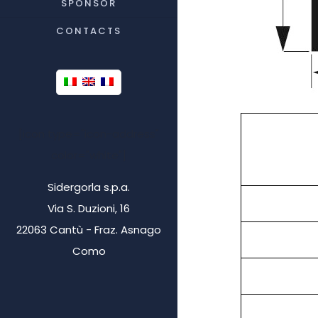
SPONSOR
CONTACTS
[icon type="icon-address"
color="white"]
Sidergorla s.p.a.
Via S. Duzioni, 16
22063 Cantù - Fraz. Asnago
Como