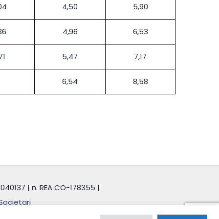
04
4,50
5,90
36
4,96
6,53
71
5,47
7,17
6,54
8,58
32040137 | n. REA CO-178355 |
Societari